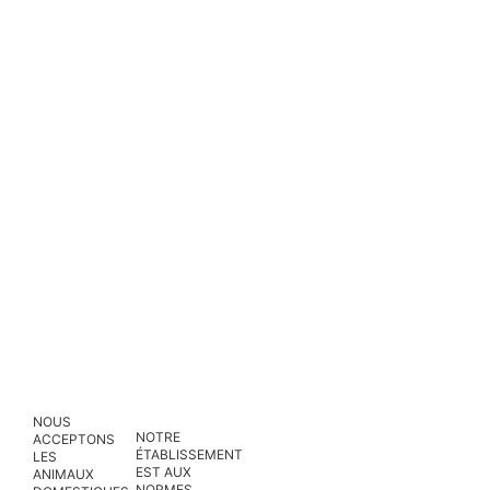
PARKING PRIVÉ
SPA / REMISE EN
ET FERMÉ
ROOM SERVICE,
FORME
BLANCHISSERIE
JACUZZI OU
BAC À PUNCH
BAR
WIFI GRATUIT
MODES
DE
PAIEMENT
VIDÉOTHÈQUE,
ARRIVÉE : À
PRESSE
PARTIR DE 16 H.
: CB,
QUOTIDIENNE
DÉPART :
AMEX,
JUSQU'À 11H00
CHÈQUES
NOUS
NOTRE
ACCEPTONS
VACANCES,
ÉTABLISSEMENT
LES
ESPÈCES.
EST AUX
ANIMAUX
NORMES