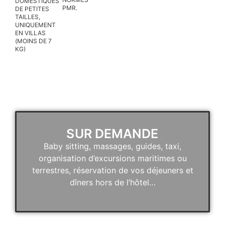
DOMESTIQUES
PMR.
DE PETITES
NOTRE
TAILLES,
UNIQUEMENT
ÉTABLISSEMENT
EN VILLAS
MET À
(MOINS DE 7
KG)
VOTRE
DISPOSITION
UN LOCAL
À VÉLO
SUR DEMANDE
Baby sitting, massages, guides, taxi,
organisation d’excursions maritimes ou
terrestres, réservation de vos déjeuners et
dîners hors de l’hôtel…