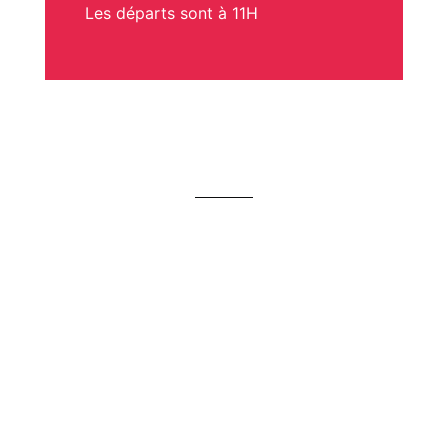
Les départs sont à 11H
SERVICES & PRESTATIONS
LOUNGE,
SALLE DE
RESTAURANT
TERRASSE
SÉMINAIRE
AVEC TERRASSE
CAVES À VIN ET
ESPACE
PISCINE À
À CIGARES
TRANSIT
DÉBORDEMENT
(VESTIAIRE/DOUCHE)