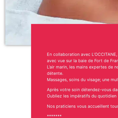
En collaboration avec L’OCCITANE,
avec vue sur la baie de Fort de Fra
L’air marin, les mains expertes de n
détente.
Massages, soins du visage; une multi
Après votre soin détendez-vous dans
Oubliez les impératifs du quotidien 
Nos praticiens vous accueillent tou
*******