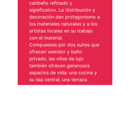
caribeño refinado y
significativo. La distribución y
decoración dan protagonismo a
los materiales naturales y a los
artistas locales en su trabajo
con el material.
Compuestas por dos suites que
ofrecen vestidor y baño
privado, las villas de lujo
también ofrecen generosos
espacios de vida: una cocina y
su isla central, una terraza
cubierta de 40 m² y su salón
exterior de teca, un jacuzzi y
sus chorros de masaje, un jardín
plantado con especies locales.
Las villas de lujo pueden alojar
hasta 4 personas.