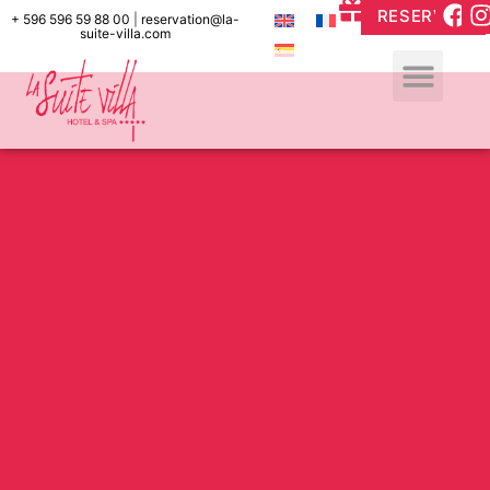
RESERVAR
+ 596 596 59 88 00
|
reservation@la-
suite-villa.com
ÁREA DE 
VALES RE