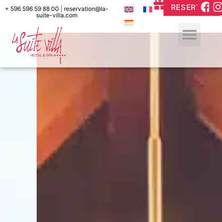
RESERVAR
+ 596 596 59 88 00
|
reservation@la-
suite-villa.com